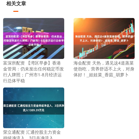
相关文章
富深所配资 【湾区早参】香港
海会配资 天热，遇见这4道蒸菜
金管局：仍未发出任何稳定币发
使劲吃，营养舒适不上火，对身
行人牌照；广州市1-8月经济运
体好！_娃娃菜_香菇_胡萝卜
行总体平稳
荣立通配资 汇通控股主力资金
持续净流入，3日共净流入