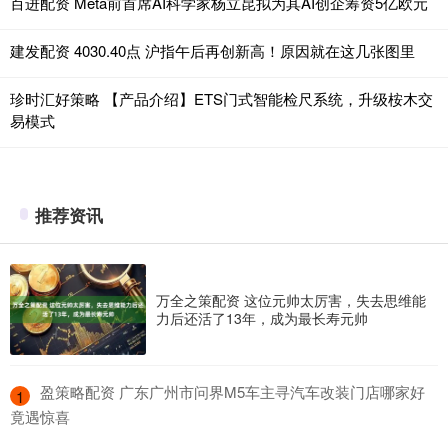
百进配资 Meta前首席AI科学家杨立昆拟为其AI创企筹资5亿欧元
建发配资 4030.40点 沪指午后再创新高！原因就在这几张图里
珍时汇好策略 【产品介绍】ETS门式智能检尺系统，升级桉木交
易模式
推荐资讯
万全之策配资 这位元帅太厉害，失去思维能
力后还活了13年，成为最长寿元帅
​盈策略配资 广东广州市问界M5车主寻汽车改装门店哪家好
1
竟遇惊喜