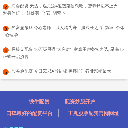
​海会配资 天热，遇见这4道蒸菜使劲吃，营养舒适不上火，
2
对身体好！_娃娃菜_香菇_胡萝卜
​知富盈策略 今心老师：以人格为舟，渡成长之海_频率_个体
3
_心理学
​易操盘配资 10万级最强“大床房”, 家庭用户务实之选, 星海T5
4
正式开启预售
​股券通配资 今日53只A股封板 美容护理行业涨幅最大
5
铁牛配资
配资炒股开户
口碑最好的配资平台
正规股票配资官网网址