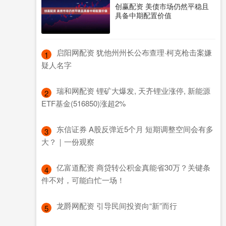
创赢配资 美债市场仍然平稳且
具备中期配置价值
​启阳网配资 犹他州州长公布查理·柯克枪击案嫌
1
疑人名字
​瑞和网配资 锂矿大爆发, 天齐锂业涨停, 新能源
2
ETF基金(516850)涨超2%
​东信证券 A股反弹近5个月 短期调整空间会有多
3
大？｜一份观察
​亿富道配资 商贷转公积金真能省30万？关键条
4
件不对，可能白忙一场！
​龙爵网配资 引导民间投资向“新”而行
5