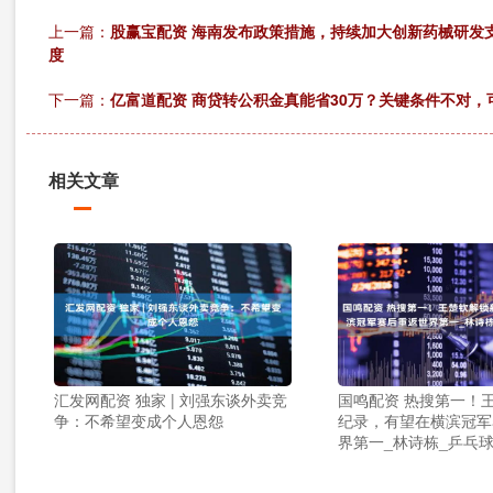
上一篇：
股赢宝配资 海南发布政策措施，持续加大创新药械研发
度
下一篇：
亿富道配资 商贷转公积金真能省30万？关键条件不对，
相关文章
汇发网配资 独家 | 刘强东谈外卖竞
国鸣配资 热搜第一！
争：不希望变成个人恩怨
纪录，有望在横滨冠军
界第一_林诗栋_乒乓