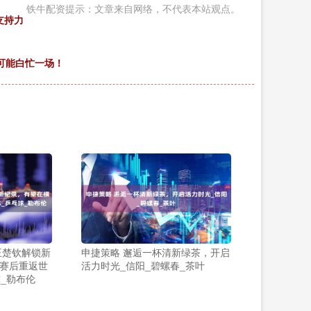
铁牛配资提示：文章来自网络，不代表本站观点。
支持力
可能白忙一场！
王楚钦解锁新
申捷策略 邂逅一杯清新绿茶，开启
赛后重返世
活力时光_信阳_碧螺春_茶叶
球_勒布伦