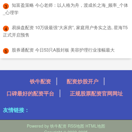
​知富盈策略 今心老师：以人格为舟，渡成长之海_频率_个体
3
_心理学
​易操盘配资 10万级最强“大床房”, 家庭用户务实之选, 星海T5
4
正式开启预售
​股券通配资 今日53只A股封板 美容护理行业涨幅最大
5
铁牛配资
配资炒股开户
口碑最好的配资平台
正规股票配资官网网址
友情链接：
Powered by
铁牛配资
RSS地图
HTML地图
Copyright
© 2023-2025