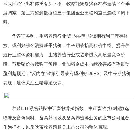
示头部企业出栏体重有所下移、牧原能繁母猪存栏亦连续 2 个季
度调减，第三方监测数据也显示集团企业出栏均重已连续 7 周下
移。
华泰证券称，生猪养殖行业“反内卷”引导短期有利于库存释
放、或利好秋冬消费旺季猪价，中长期或抬高猪价中枢、提升养
殖行业整体盈利能力，生猪养殖行业或逐步进入高质量竞争阶
段。节后猪价持续强于预期、叠加猪企成本持续改善或有望带动
盈利超预期，“反内卷”政策引导或有望利好 25H2、及中长期猪价
表现，建议关注生猪养殖板块。
养殖ETF紧密跟踪中证畜牧养殖指数，中证畜牧养殖指数选
取涉及畜禽饲料、畜禽药物以及畜禽养殖等业务的上市公司证券
作为样本，以反映畜牧养殖相关上市公司的整体表现。