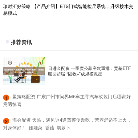
珍时汇好策略 【产品介绍】ETS门式智能检尺系统，升级桉木交
易模式
推荐资讯
日进金配资 一季度公募座次重排：宽基ETF
赎回超猛 “固收+”成规模救星
​盈策略配资 广东广州市问界M5车主寻汽车改装门店哪家好
1
竟遇惊喜
​海会配资 天热，遇见这4道蒸菜使劲吃，营养舒适不上火，
2
对身体好！_娃娃菜_香菇_胡萝卜