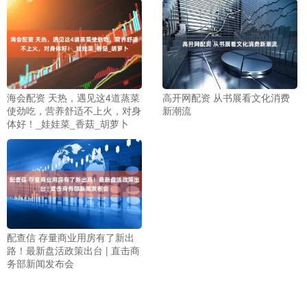
海会配资 天热，遇见这4道蒸菜
高开网配资 从书展看文化消费
使劲吃，营养舒适不上火，对身
新潮流
体好！_娃娃菜_香菇_胡萝卜
配查信 存量商业用房有了新出
路！最新盘活政策出台 | 直击商
务部新闻发布会